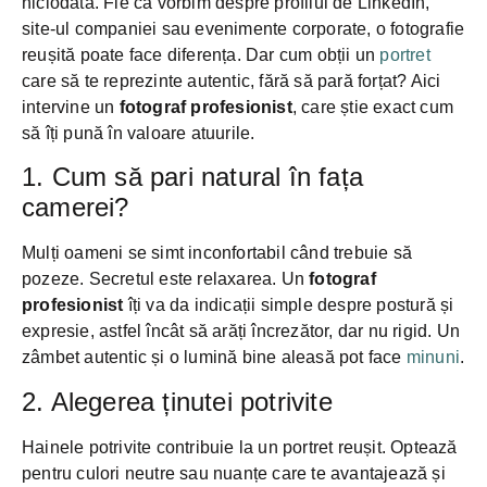
niciodată. Fie că vorbim despre profilul de LinkedIn,
site-ul companiei sau evenimente corporate, o fotografie
reușită poate face diferența. Dar cum obții un
portret
care să te reprezinte autentic, fără să pară forțat? Aici
intervine un
fotograf profesionist
, care știe exact cum
să îți pună în valoare atuurile.
1. Cum să pari natural în fața
camerei?
Mulți oameni se simt inconfortabil când trebuie să
pozeze. Secretul este relaxarea. Un
fotograf
profesionist
îți va da indicații simple despre postură și
expresie, astfel încât să arăți încrezător, dar nu rigid. Un
zâmbet autentic și o lumină bine aleasă pot face
minuni
.
2. Alegerea ținutei potrivite
Hainele potrivite contribuie la un portret reușit. Optează
pentru culori neutre sau nuanțe care te avantajează și