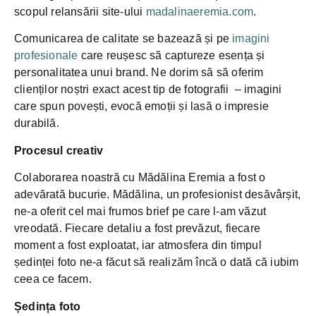
scopul relansării site-ului
madalinaeremia.com
.
Comunicarea de calitate se bazează și pe
imagini
profesionale
care reușesc să captureze esența și
personalitatea unui brand. Ne dorim să să oferim
clienților noștri exact acest tip de fotografii – imagini
care spun povești, evocă emoții și lasă o impresie
durabilă.
Procesul creativ
Colaborarea noastră cu Mădălina Eremia a fost o
adevărată bucurie. Mădălina, un profesionist desăvârșit,
ne-a oferit cel mai frumos brief pe care l-am văzut
vreodată. Fiecare detaliu a fost prevăzut, fiecare
moment a fost exploatat, iar atmosfera din timpul
ședinței foto ne-a făcut să realizăm încă o dată că iubim
ceea ce facem.
Ședința foto