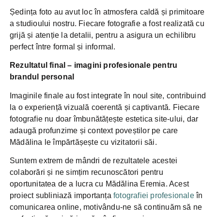
Ședința foto au avut loc în atmosfera caldă și primitoare
a studioului nostru. Fiecare fotografie a fost realizată cu
grijă și atenție la detalii, pentru a asigura un echilibru
perfect între formal și informal.
Rezultatul final – imagini profesionale pentru
brandul personal
Imaginile finale au fost integrate în noul site, contribuind
la o experiență vizuală coerentă și captivantă. Fiecare
fotografie nu doar îmbunătățește estetica site-ului, dar
adaugă profunzime și context poveștilor pe care
Mădălina le împărtășește cu vizitatorii săi.
Suntem extrem de mândri de rezultatele acestei
colaborări și ne simțim recunoscători pentru
oportunitatea de a lucra cu Mădălina Eremia. Acest
proiect subliniază importanța
fotografiei profesionale
în
comunicarea online, motivându-ne să continuăm să ne